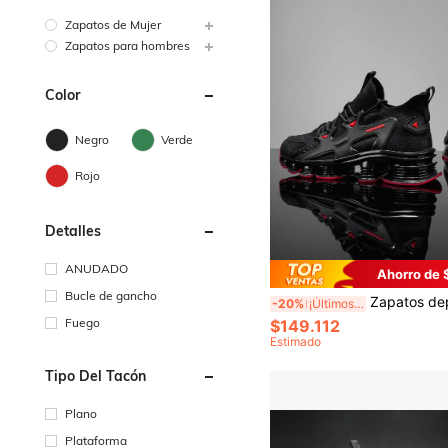
Zapatos de Mujer
Zapatos para hombres
Color
Negro
Verde
Rojo
Detalles
ANUDADO
Ahorro de 
Bucle de gancho
Zapatos deportivos casuales de lujo para hombres, zapatillas de running transpirables, mocasi
-20%
¡Últimos 3 días
Fuego
$149.112
Estimado
Tipo Del Tacón
Plano
Plataforma