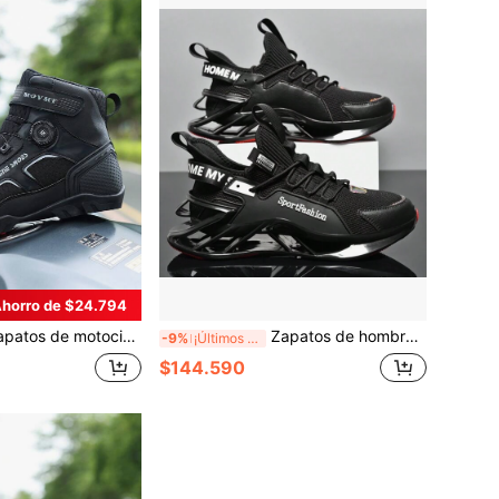
horro de $24.794
ta, equipo para motocicleta todoterreno y de calle, botas de carreras, botas de motocicleta todoterreno de cuero de ante, botas de motocicleta profesionales para hombres
Zapatos de hombre Zapatillas hombre Zapatos casuales de hombre Zapatos de tenis de lujo Zapatillas de entrenamiento Zapatos de carreras transpirables Mocasines de moda Zapatos de running para hombre
-9%
¡Últimos 2 días
$144.590