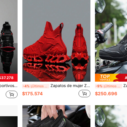
$37.278
A
nes de moda, zapatillas de tenis, zapatos de carreras cómodos
Zapatos de mujer Zapatillas Calzado casual femenino Zapatos de hombre Zapatos de lujo Zapatillas de entrenamiento Calzado transpirable Zapatos de moda para correr para mujeres
Zapatos de motocicle
-4%
¡Últimos 2 días
-9%
¡Últimos 2 días
$175.574
$250.696