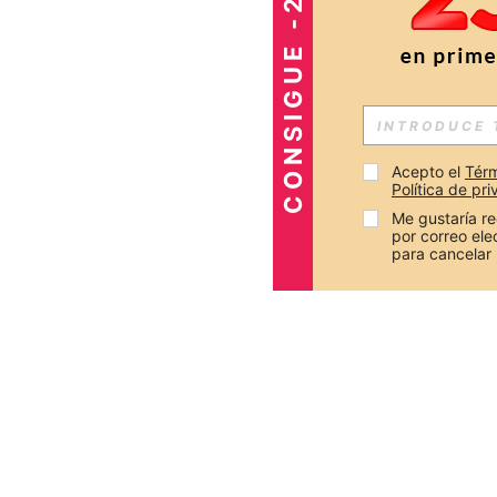
CONSIGUE -25%
Acepto el 
Térm
Política de pr
Me gustaría re
por correo el
para cancelar 