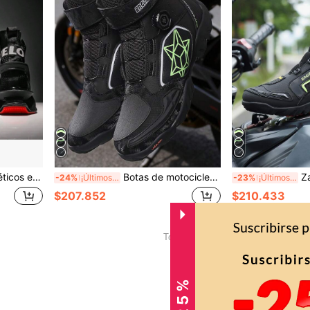
ra deportes al aire libre, de moda para hombres de talla grande
Botas de motocicleta para hombres, zapatos de cuero de microfibra para conducción todoterreno y de calle, botas de motocross para carreras
Zapatos de motocicle
-24%
¡Últimos 2 días
-23%
¡Últimos 2 días
$207.852
$210.433
1
Total de 1 páginas