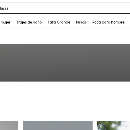
eans
and down arrow keys to navigate search Búsqueda reciente and Busca y Encuentr
 mujer
Trajes de baño
Talla Grande
Niños
Ropa para hombre