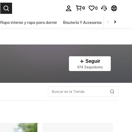
0
0
a. Press Enter to select.
Ropa interior y ropa para dormir
Bisutería Y Accesorios
Zapatos
H
Seguir
974 Seguidores