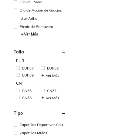
Día del Padre
Día de Acción de Gracias
Id al-Adha
Picnic de Primavera
Ver Más
Talla
EUR
EUR37
EUR38
EUR39
Ver Más
CN
CN36
CN37
CN38
Ver Más
Tipo
Zapatillas Deportivas Chun
ky
Zapatillas Mules