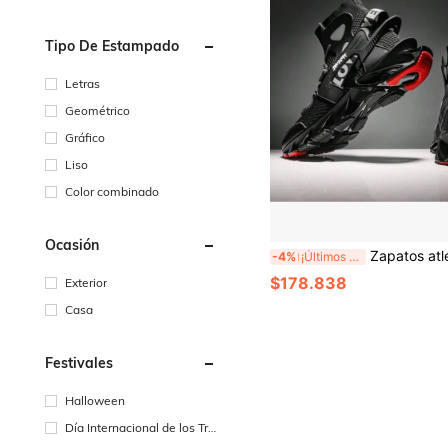
Tipo De Estampado
Letras
Geométrico
Gráfico
Liso
Color combinado
Ocasión
Zapatos atléticos en forma de hoja, cómodos, antideslizantes, absorbentes de choque, con cordones y pa
-4%
¡Últimos 2 días
$178.838
Exterior
Casa
Festivales
Halloween
Día Internacional de los Tra
bajadores