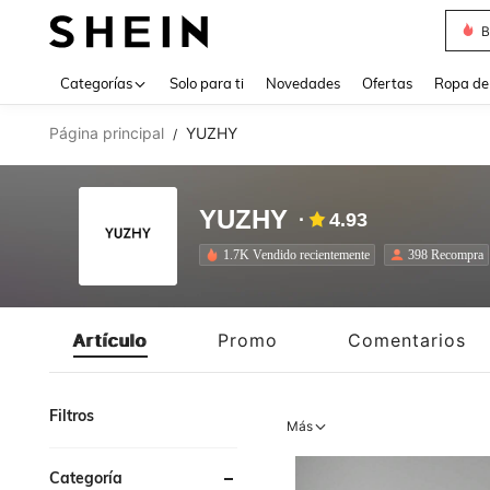
J
Use up 
Categorías
Solo para ti
Novedades
Ofertas
Ropa de
Página principal
YUZHY
/
YUZHY
4.93
1.7K Vendido recientemente
398 Recompra
Artículo
Promo
Comentarios
Filtros
Más
Categoría