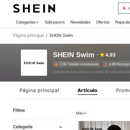
J
Use up 
Categorías
Solo para ti
Novedades
Ofertas
Ropa de
Página principal
SHEIN Swim
/
SHEIN Swim
4.93
3.1M Vendido recientemente
4.4M Recompr
¡Prepárate para brillar con trajes de baño diseñ
Página principal
Artículo
Prom
Filtros
Más
Categoría