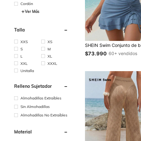
Cordón
Ver Más
Talla
XXS
XS
S
M
$73.990
60+ vendidos
L
XL
XXL
XXXL
Unitalla
Relleno Sujetador
Almohadillas Extraíbles
Sin Almohadillas
Almohadillas No Extraíbles
Material