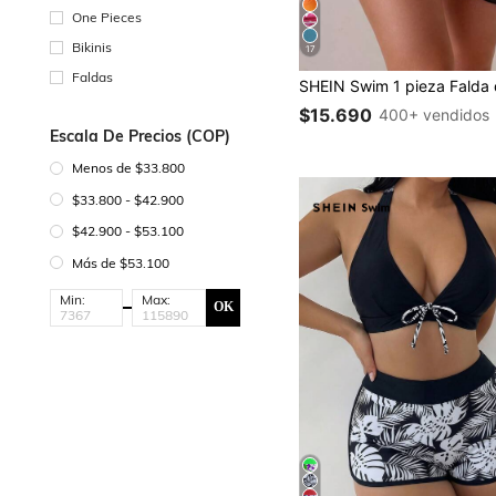
One Pieces
Bikinis
17
Faldas
$15.690
400+ vendidos
Escala De Precios (COP)
Menos de $33.800
$33.800 - $42.900
$42.900 - $53.100
Más de $53.100
Min:
Max:
OK