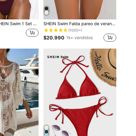
 Set Traje de baño de mujer tipo bikini de un solo color con detalles de encaje y cordones, ropa de playa
SHEIN Swim Falda pareo de verano para mujer con parches de unicolor, dobladillo con flecos y fruncido
(1000+)
$20.990
1k+ vendidos