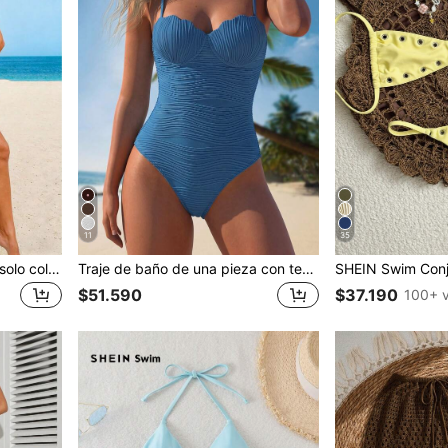
11
35
SHEIN Swim Cubre con un solo color sin mangas para mujer, minimalista y de moda, adecuado para el verano
Traje de baño de una pieza con textura de unicolor, espalda descubierta y tirantes, conjunto casual de vacaciones para mujer
$51.590
$37.190
100+ 