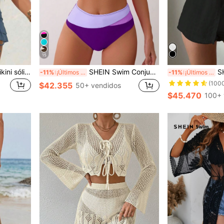
15
SHEIN Swim Conjunto de bikini sólido sexy de 3 piezas para mujer con sujetador cruzado y aro, que incluye falda y camisa de cubierta para el verano
SHEIN Swim Conjunto de bikini con tirantes de espagueti para mujer con bloque de color para la playa en verano
SHEIN Swim Conj
-11%
¡Últimos 2 días
-11%
¡Últimos 2 días
(100
$42.355
50+ vendidos
$45.470
100+ 