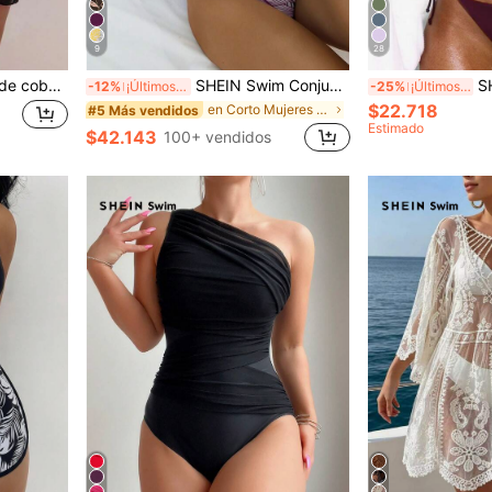
9
28
SHEIN Swim 1 pieza Falda de cobertura de bikini de malla transparente negra de moda de verano casual para vacaciones en la playa, falda envolvente tipo sarong para traje de baño
SHEIN Swim Conjunto de traje de baño de top tipo halter y Bottom triangular de unicolor para mujer, adecuado para vacaciones de verano
SHEIN Swim 1
-12%
¡Últimos 2 días
-25%
¡Últimos 2 días
$22.718
en Corto Mujeres Tankinis
#5 Más vendidos
Estimado
$42.143
100+ vendidos