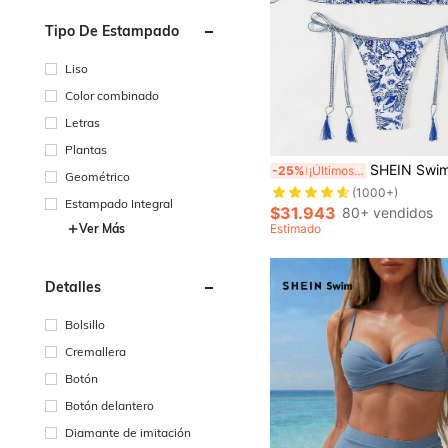
Tipo De Estampado
Liso
Color combinado
Letras
Plantas
SHEIN Swim Conjunto de bikini de dos piezas con estamp
-25%
¡Últimos 2 días
Geométrico
(1000+)
Estampado Integral
$31.943
80+ vendidos
Ver Más
Estimado
Detalles
Bolsillo
Cremallera
Botón
Botón delantero
Diamante de imitación