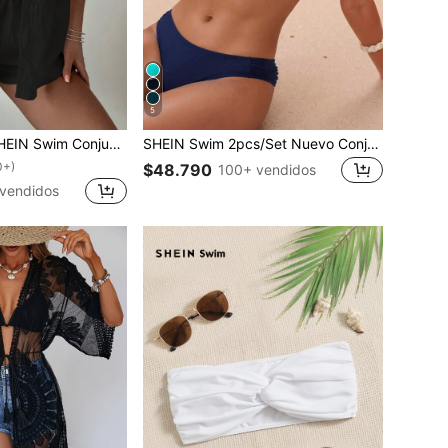
5
unto de 2 piezas de cubierta de playa con camisa de manga corta y pantalones cortos de unicolor para vacaciones en la playa
SHEIN Swim 2pcs/Set Nuevo Conjunto de Bikini Tanga de Corte Alto con Tirantes Gruesos de unicolor Traje de Baño para Mujer Vacaciones de Playa Verano
0+)
$48.790
100+ vendidos
vendidos