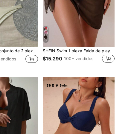
17
 piezas de traje de baño para mujer con top de tirantes finos con aro y Bottom, de un solo color para el verano
SHEIN Swim 1 pieza Falda de playa de verano de color café, elegante y de moda para vacaciones
$15.290
100+ vendidos
vendidos