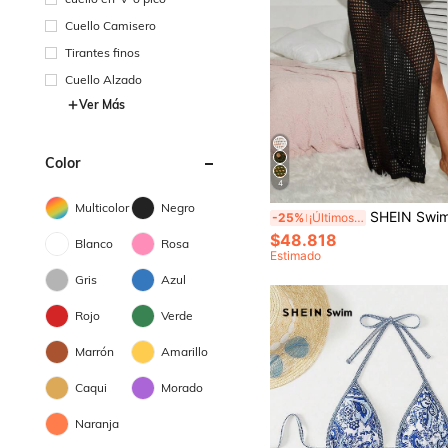
Cuello Camisero
Tirantes finos
Cuello Alzado
Ver Más
Color
4
Multicolor
Negro
SHEIN Swim Vestido De Cubiert
-25%
¡Últimos 2 días
$48.818
Blanco
Rosa
Estimado
Gris
Azul
Rojo
Verde
Marrón
Amarillo
Caqui
Morado
Naranja