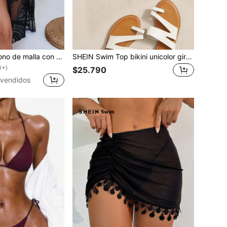
SHEIN Swim Kimono de malla con bordado con cinturón sin bikini
SHEIN Swim Top bikini unicolor girante
0+)
$25.790
vendidos