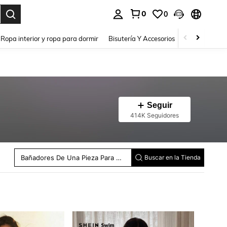
0
0
a. Press Enter to select.
Ropa interior y ropa para dormir
Bisutería Y Accesorios
Zapatos
H
Seguir
414K Seguidores
Tankinis Para Mujer
Kimonos De Mujer
Tops De Bikini Para Mujer
Women Bikini Bottoms
Sets De Bikini Para Mujer
Bañadores De Una Pieza Para Mujer
Buscar en la Tienda
Pareos Para Mujer