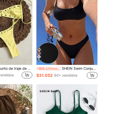
26
SHEIN Swim Conjunto de traje de baño casual y sexy de unicolor para vacaciones en la playa para mujeres 2025
SHEIN Swim Conjunto de bikini sencillo de un solo color para el estilo de vacaciones de verano de las mujeres
-12%
¡Últimos 2 días
vendidos
$31.052
60+ vendidos