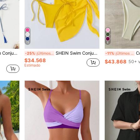
13
6
ado de paisley, playa de verano
SHEIN Swim Conjunto de bikini unicolor Sujetador triangular y bottom de tanga y falda de playa Traje de baño de 3 piezas
Conjunto de 2
-25%
¡Últimos 2 días
-11%
¡Últimos 2 días
$34.568
$43.868
50+ 
Estimado