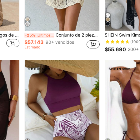
SHEIN Swim Pantalones largos de mujer para vacaciones, casuales de playa, con diseño hueco y lazo en la cintura, tipo cover-up
Conjunto de 2 piezas de top de manga larga con nudo delantero transparente y falda pareo de verano
-25%
¡Últimos 2 días
$57.143
(100
90+ vendidos
Estimado
$55.690
200+ 