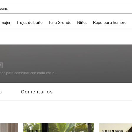
eans
and down arrow keys to navigate search Búsqueda reciente and Busca y Encuentr
 mujer
Trajes de baño
Talla Grande
Niños
Ropa para hombre
a
ados para combinar con cada estilo!
o
Comentarios