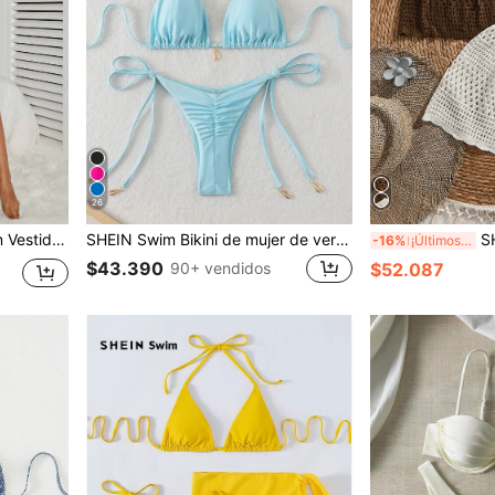
26
a Hueco Para Mujer
SHEIN Swim Bikini de mujer de verano de unicolor con escote halter y lazos, traje de baño sexy
SHEIN Set
-16%
¡Últimos 2 días
$43.390
90+ vendidos
$52.087