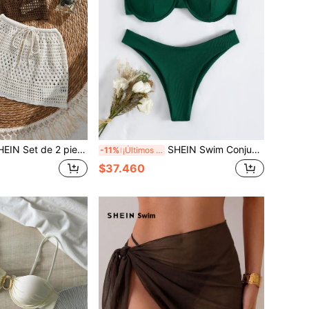
 de 2 piezas Cubrecuerpo y falda de mujer tejidos y calados (Marrón, Albaricoque)
SHEIN Swim Conjunto De Bikini Con Aros De Canalé De Playa De Verano
-11%
¡Últimos 2 días
$37.460