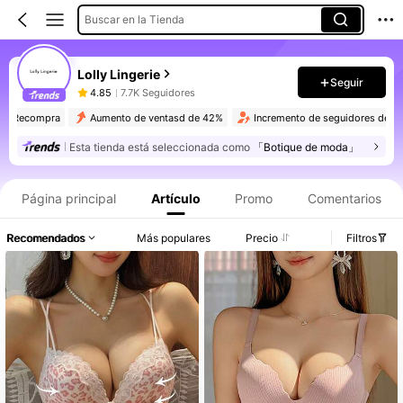
Buscar en la Tienda
Lolly Lingerie
Seguir
4.85
7.7K Seguidores
13K Recompra
Aumento de ventasd de 42%
Incremento de seguidores de
Esta tienda está seleccionada como
「Botique de moda」
Página principal
Artículo
Promo
Comentarios
Recomendados
Más populares
Precio
Filtros