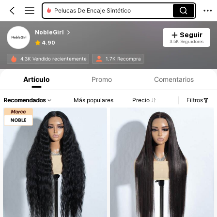
Pelucas De Encaje Sintético
NobleGirl
Seguir
3.5K Seguidores
4.90
4.3K Vendido recientemente
1.7K Recompra
Artículo
Promo
Comentarios
Recomendados
Más populares
Precio
Filtros