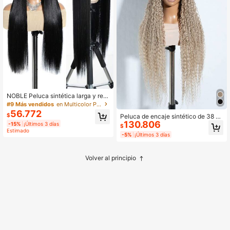
NOBLE Peluca sintética larga y rect
a de 30 pulgadas con encaje fronta
#9 Más vendidos
en Multicolor Pelucas de encaje sintético
l negro, peluca de encaje para muje
56.772
$
Peluca de encaje sintético de 38 pu
res, resistente al calor, peluca para
130.806
lgadas con cabello largo ondulado,
-15%
¡Últimos 3 días
cosplay
$
rubio y marrón oscuro, con línea de
Estimado
-5%
¡Últimos 3 días
implantación de 13*4*1 pre-depilad
a, resistente al calor, peluca de enc
aje con apariencia natural para muj
Volver al principio
eres