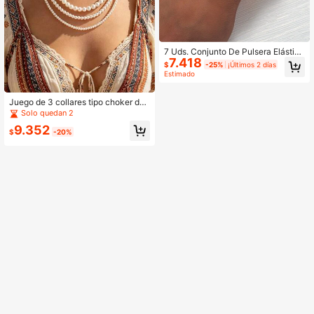
7 Uds. Conjunto De Pulsera Elástica
7.418
Con Forma De Corazón Y Dije De C
$
-25%
¡Últimos 2 días
erámica Suave, Colorida Y Bohemia
Estimado
Para Mujer, Regalo De Navidad
Juego de 3 collares tipo choker de
perlas falsas para mujer, minimalista
Solo quedan 2
s y elegantes, versátiles, de 4mm/6
9.352
mm/8mm, estilo vacaciones, de cap
$
-20%
as