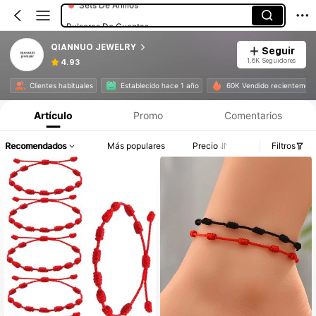
Pulseras De Cuentas
QIANNUO JEWELRY
Seguir
1.6K Seguidores
4.93
Clientes habituales
Establecido hace 1 año
60K Vendido recientemen
Artículo
Promo
Comentarios
Recomendados
Más populares
Precio
Filtros