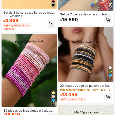
Set de 2 pulseras tobilleras de muje
Set de 2 piezas de collar y pulsera
r estilo casual de resort, con tejido d
50+ vendidos
con cuentas de manzana y estrella
15.590
e suerte
4.868
$
de colores alegres para mujeres
$
-25%
¡Últimos 2 días
Estimado
11
20 piezas Juego de pulseras elástic
as con cuentas negras bohemias pa
#10 Más vendidos
en Negro Pulseras de cuentas para mujer
ra mujeres
13.055
$
-8%
Últimas 10 hrs
9
30 piezas de Brazaletes elásticos b
16.919
ohemios de estilo retro con cuentas