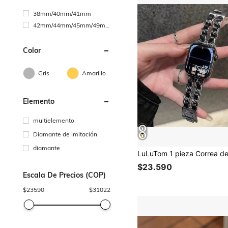
38mm/40mm/41mm
42mm/44mm/45mm/49m
m
Color
Gris
Amarillo
Elemento
multielemento
Diamante de imitación
diamante
$23.590
Escala De Precios (COP)
$
23590
$
31022