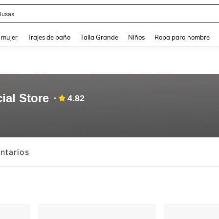
lusas
and down arrow keys to navigate search Búsqueda reciente and Busca y Encuentr
 mujer
Trajes de baño
Talla Grande
Niños
Ropa para hombre
ial Store
4.82
ntarios