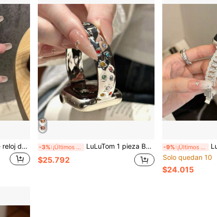
LuLuTom 1 pieza Correa de reloj de cuero y metal de lujo de moda en negro y dorado, compatible con Apple Watch 38/40/41/42/44/45/49mm, compatible con Apple Watch Ultra/SE/8/7/6/5/4/3/2/1
LuLuTom 1 pieza Banda de metal con rhinestones de colores lujosos compatible con Apple Watch Series 11/10/9/8/7/6/SE/5/4/Ultra 2 3, se ajusta a 49mm (S10 S11) 46mm 45mm 44mm (S10 S11) 42mm 42mm 41mm 40mm 38mm, accesorio de pulsera casual y elegante para mujer, no es voluminoso, cómodo de usar, ajuste perfecto a la muñeca
LuLuTom 1 pieza Pulsera de metal con 
-3%
¡Últimos 3 días
-9%
¡Últimos 3 días
Solo quedan 10
$25.792
$24.015