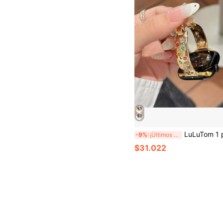
LuLuTom 1 pieza Banda de metal con diamantes coloridos de lujo compatible con Apple Watch Series 11/10/9/8/7/6/SE/5/4/Ultra 2 3, se ajusta a 49mm (S10 S11) 46mm 45mm 44mm (S10 
-9%
¡Últimos 3 días
$31.022