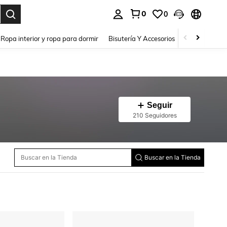
0
0
a. Press Enter to select.
Ropa interior y ropa para dormir
Bisutería Y Accesorios
Zapatos
H
Seguir
210 Seguidores
Buscar en la Tienda