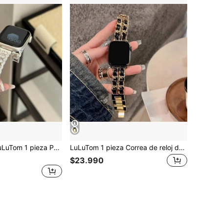
estrellas de circonita y diamantes completos de moda compatible con correa de Series 11/10/9/8/7/6/SE/5/4/Ultra 2 3, compatible con correa de 49mm (S10 S11) 46mm 45mm 44mm (S10 S11) 42mm 42mm 41mm 40mm 38mm, accesorio de pulsera casual para mujer, no sofocante, cómodo de usar, se ajusta perfectamente a la muñeca
LuLuTom 1 pieza Correa de reloj de cuero y metal de lujo de moda en negro y dorado, compatible con Apple Watch de 38/40/41/42/44/45/49mm, compatible con Apple Watch Ultra/SE/8/7/6/5/4/3/2/1
$23.990