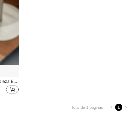
S11) 42mm 42mm 41mm 40mm 38mm, accesorio de pulsera casual y elegante para mujer, cómodo y ajuste ceñido
1
Total de 1 páginas