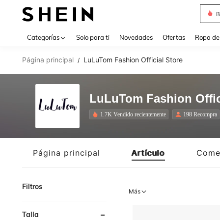
B
Use up 
Categorías
Solo para ti
Novedades
Ofertas
Ropa de
Página principal
LuLuTom Fashion Official Store
/
LuLuTom Fashion Offic
1.7K Vendido recientemente
198 Recompra
Página principal
Artículo
Come
Filtros
Más
Talla