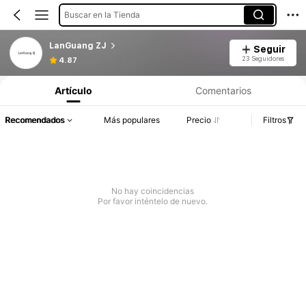
Buscar en la Tienda
LanGuang ZJ
Seguir
23 Seguidores
4.87
Artículo
Comentarios
Recomendados
Más populares
Precio
Filtros
No hay coincidencias
Por favor inténtelo de nuevo.