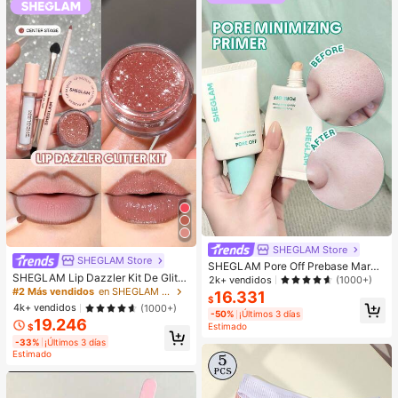
bandas elásticas con nudos florales
de bambú, esenciales para el uso di
ario, fiestas y viajes para crear look
s dulces y adorables para niñas
SHEGLAM Store
SHEGLAM Store
SHEGLAM Pore Off Prebase Marca
SHEGLAM Lip Dazzler Kit De Glitte
de Belleza Cosmética Maquillaje p
2k+ vendidos
(1000+)
r Labial-Center Stage Lip Combo M
ara Mujeres y Niñas
#2 Más vendidos
en SHEGLAM Maquillaje
16.331
$
arca De Belleza CosméTica Maquill
4k+ vendidos
(1000+)
aje Para Mujeres Y NiñAs
-50%
¡Últimos 3 días
19.246
Estimado
$
-33%
¡Últimos 3 días
Estimado