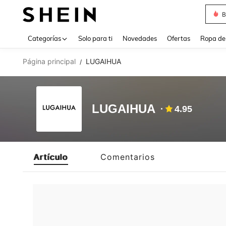
B
Use up 
Categorías
Solo para ti
Novedades
Ofertas
Ropa de
Página principal
LUGAIHUA
/
LUGAIHUA
4.95
Artículo
Comentarios