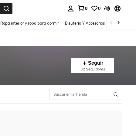
0
0
a. Press Enter to select.
Ropa interior y ropa para dormir
Bisutería Y Accesorios
Zapatos
H
Seguir
32 Seguidores