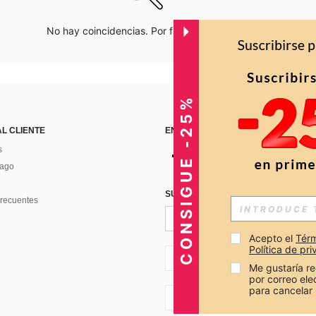
No hay coincidencias. Por favor inténtalo de nuevo.
CONSIGUE -25%
AL CLIENTE
ENCUÉNTRANOS EN
s
Pago
SUSCRÍBETE PARA RECIBIR OFERTA
recuentes
Acepto el 
Térm
Política de pr
CO + 57
Me gustaría re
por correo el
para cancelar 
CO + 57