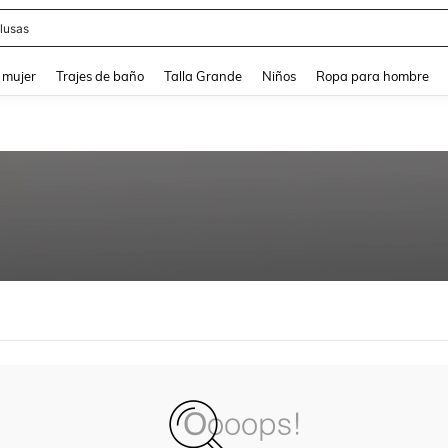
lusas
and down arrow keys to navigate search Búsqueda reciente and Busca y Encuentr
 mujer
Trajes de baño
Talla Grande
Niños
Ropa para hombre