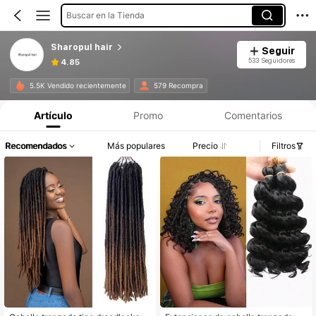
Buscar en la Tienda
Sharopul hair
Seguir
533 Seguidores
4.85
5.5K Vendido recientemente
579 Recompra
Artículo
Promo
Comentarios
Recomendados
Más populares
Precio
Filtros