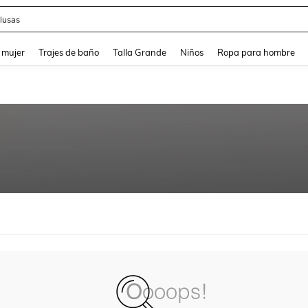
lusas
and down arrow keys to navigate search Búsqueda reciente and Busca y Encuentr
 mujer
Trajes de baño
Talla Grande
Niños
Ropa para hombre