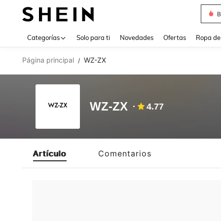
B
Use up 
Categorías
Solo para ti
Novedades
Ofertas
Ropa de
Página principal
WZ-ZX
/
WZ-ZX
4.77
Artículo
Comentarios