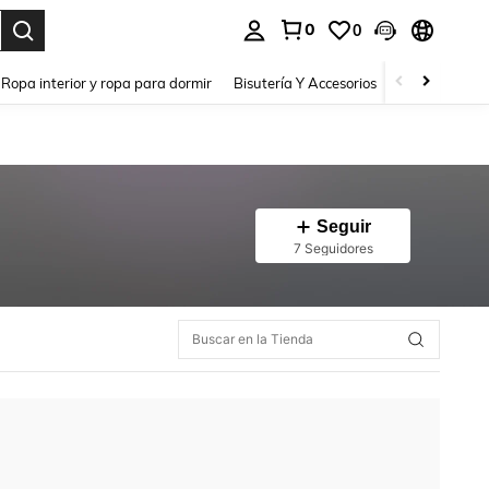
0
0
a. Press Enter to select.
Ropa interior y ropa para dormir
Bisutería Y Accesorios
Zapatos
H
Seguir
7 Seguidores