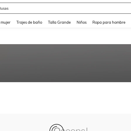
lusas
and down arrow keys to navigate search Búsqueda reciente and Busca y Encuentr
 mujer
Trajes de baño
Talla Grande
Niños
Ropa para hombre