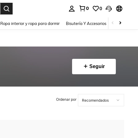
0
0
a. Press Enter to select.
Ropa interior y ropa para dormir
Bisutería Y Accesorios
Zapatos
H
Seguir
Ordenar por