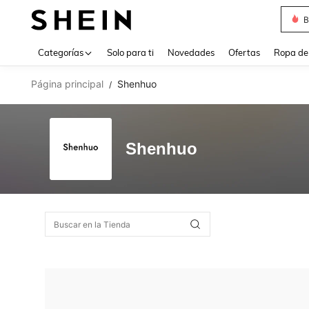
B
Use up 
Categorías
Solo para ti
Novedades
Ofertas
Ropa de
Página principal
Shenhuo
/
Shenhuo