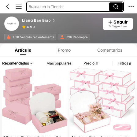
Buscar en la Tienda
Liang Bao Biao
Seguir
77 Seguidores
4.90
1.3K Vendido recientemente
796 Recompra
Artículo
Promo
Comentarios
Recomendados
Más populares
Precio
Filtros