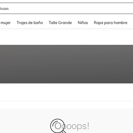
lusas
and down arrow keys to navigate search Búsqueda reciente and Busca y Encuentr
 mujer
Trajes de baño
Talla Grande
Niños
Ropa para hombre