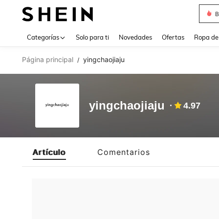
B
Use up 
Categorías
Solo para ti
Novedades
Ofertas
Ropa de
Página principal
yingchaojiaju
/
yingchaojiaju
4.97
Artículo
Comentarios