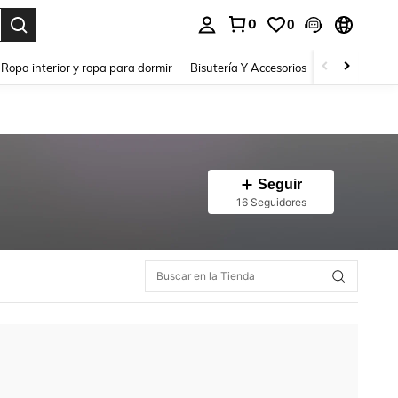
0
0
a. Press Enter to select.
Ropa interior y ropa para dormir
Bisutería Y Accesorios
Zapatos
H
Seguir
16 Seguidores