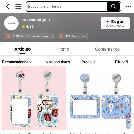
Buscar en la Tienda
KekasiBadge
Seguir
56 Seguidores
4.95
2.2K Vendido recientemente
472 Recompra
Artículo
Promo
Comentarios
Recomendados
Más populares
Precio
Filtros