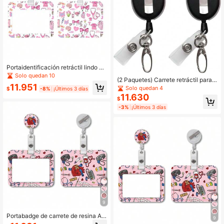
Portaidentificación retráctil lindo ka
waii para enfermeras, portatarjetas
Solo quedan 10
(2 Paquetes) Carrete retráctil para i
de plástico impermeable con estam
11.951
dentificación con cierre de garra y
Solo quedan 4
pado de cerebro, corazón y estetos
$
-8%
¡Últimos 3 días
clip para portadores de tarjetas de i
copio
11.630
$
dentificación
-3%
¡Últimos 3 días
9
Portabadge de carrete de resina AB
9
S, tema de enfermería - Suministros