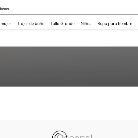
lusas
and down arrow keys to navigate search Búsqueda reciente and Busca y Encuentr
 mujer
Trajes de baño
Talla Grande
Niños
Ropa para hombre