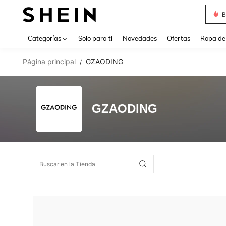
B
Use up 
Categorías
Solo para ti
Novedades
Ofertas
Ropa de
Página principal
GZAODING
/
GZAODING