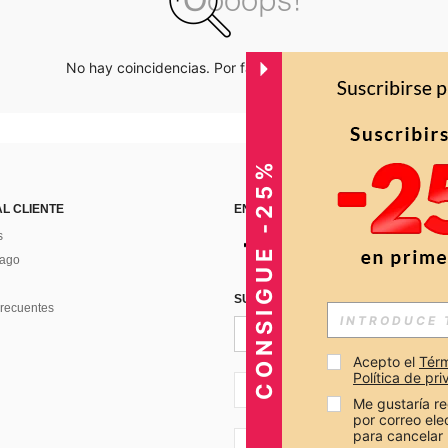
No hay coincidencias. Por favor inténtalo de nuevo.
CONSIGUE -25%
AL CLIENTE
ENCUÉNTRANOS EN
s
Pago
SUSCRÍBETE PARA RECIBIR OFERTA
recuentes
Acepto el 
Térm
Política de pr
CO + 57
Me gustaría re
por correo el
para cancelar 
CO + 57