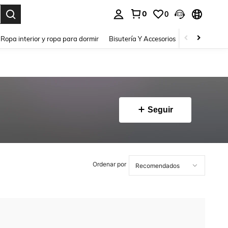
0
0
a. Press Enter to select.
Ropa interior y ropa para dormir
Bisutería Y Accesorios
Zapatos
H
Seguir
Ordenar por