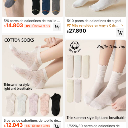
5/6 pares de calcetines de tobillo fi
5/10 pares de calcetines de algodó
14.803
no para hombre de algodón con blo
n puro a media pantorrilla para muje
#7 Más vendidos
en Argyle Calcetines de tripulación para mujer
$
-8%
Últimas 3 hrs
ques de color y ribete de contraste,
r, alta elasticidad, antibacterianos y
27.890
$
acanalados, transpirables, que abso
resistentes al olor, negro, blanco y
rben la humedad, de corte bajo, cas
multicolor, adecuados para uso cas
uales para uso diario
ual, diario y de negocios
5 pares de calcetines de tobillo de
12.043
malla fina de algodón para mujer, co
1/5/20/30 pares de calcetines de tri
$
-8%
Últimas 3 hrs