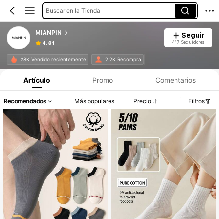
Buscar en la Tienda
MIANPIN
Seguir
447 Seguidores
4.81
28K Vendido recientemente
2.2K Recompra
Artículo
Promo
Comentarios
Recomendados
Más populares
Precio
Filtros