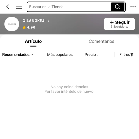
Buscar en la Tienda
QILANGKEJI
Seguir
2 Seguidores
4.96
Artículo
Comentarios
Recomendados
Más populares
Precio
Filtros
No hay coincidencias
Por favor inténtelo de nuevo.