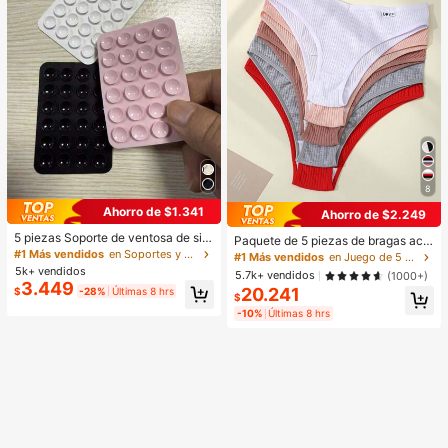
8
Ahorro de $1.341
Ahorro de $2.249
5 piezas Soporte de ventosa de sili
Paquete de 5 piezas de bragas aca
cona para teléfono, Soporte de ven
#1 Más vendidos
en Soportes y accesorios
naladas para mujer, de alta elasticid
#1 Más vendidos
en Juego de 5 piezas Calzoncillos de mujer
tosa para teléfono, Soporte adhesiv
ad, unicolor con diseño de letras, ci
5k+ vendidos
5.7k+ vendidos
(1000+)
o para teléfono, Soporte adhesivo p
ntura baja, para uso diario
3.449
20.241
$
-28%
Últimas 8 hrs
ara teléfono (Antes de usar, limpie c
$
uidadosamente la superficie para a
-10%
Últimas 8 hrs
segurarse de que esté limpia y plan
a. Espere 30 minutos después de p
egar para usar), Imprescindible