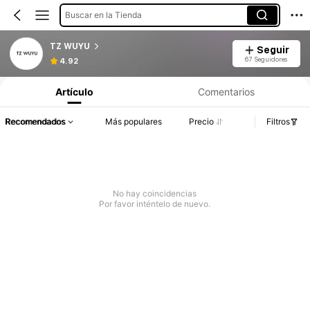
Buscar en la Tienda
TZ WUYU
Seguir
67 Seguidores
4.92
Artículo
Comentarios
Recomendados
Más populares
Precio
Filtros
No hay coincidencias
Por favor inténtelo de nuevo.