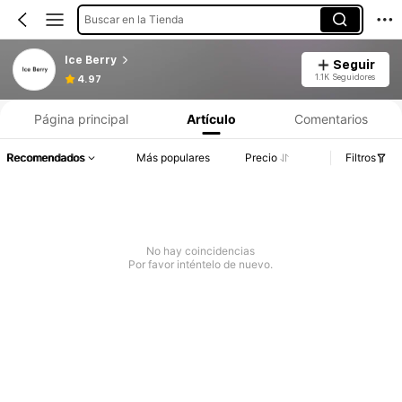
Buscar en la Tienda
Ice Berry
Seguir
1.1K Seguidores
4.97
Página principal
Artículo
Comentarios
Recomendados
Más populares
Precio
Filtros
No hay coincidencias
Por favor inténtelo de nuevo.