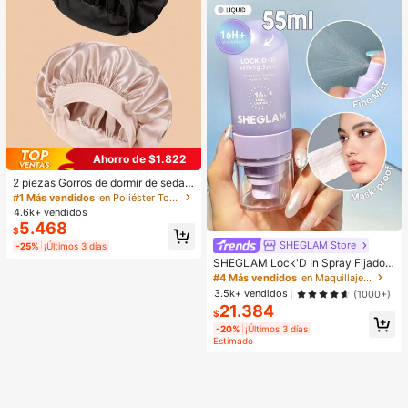
Ahorro de $1.822
2 piezas Gorros de dormir de seda y
satén de lujo, unicolor, gorros elásti
#1 Más vendidos
en Poliéster Toallas para el cabello
cos de protección del cabello, liger
4.6k+ vendidos
os y cómodos para usar toda la noc
5.468
$
he, cuidado del cabello, ducha, ajus
SHEGLAM Store
te suave al cuero cabelludo, para el
-25%
¡Últimos 3 días
la
SHEGLAM Lock'D In Spray Fijador
Marca De Belleza CosméTica Maq
#4 Más vendidos
en Maquillaje facial
uillaje Para Mujeres Y NiñAs
3.5k+ vendidos
(1000+)
21.384
$
-20%
¡Últimos 3 días
Estimado