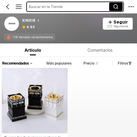
Buscar en la Tienda
XINXI8
Seguir
222 Seguidores
4.93
118 Vendido recientemente
Artículo
Comentarios
Recomendados
Más populares
Precio
Filtros