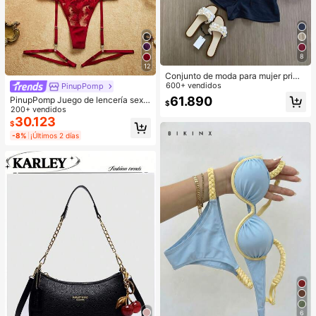
8
12
Conjunto de moda para mujer prima
vera/verano, top sin mangas con di
600+ vendidos
PinupPomp
seño elegante de lazo, shorts con ti
61.890
PinupPomp Juego de lencería sexy
$
rantes, conjunto de vacaciones, us
de malla bordada para mujer, 5 piez
200+ vendidos
o casual diario, ropa de resort
as/set, para salir, regalo para ella
30.123
$
-8%
¡Últimos 2 días
6