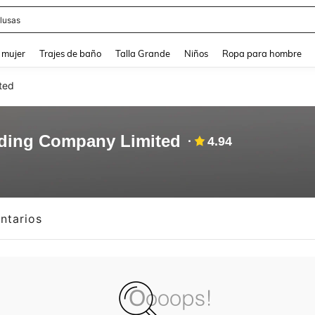
lusas
and down arrow keys to navigate search Búsqueda reciente and Busca y Encuentr
 mujer
Trajes de baño
Talla Grande
Niños
Ropa para hombre
ted
ding Company Limited
4.94
ntarios