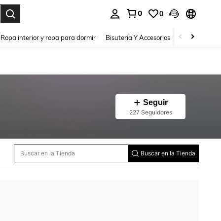
0
0
a. Press Enter to select.
Ropa interior y ropa para dormir
Bisutería Y Accesorios
Zapatos
H
Seguir
227 Seguidores
Buscar en la Tienda