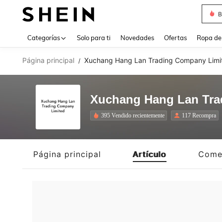
B
Use up 
Categorías
Solo para ti
Novedades
Ofertas
Ropa de
Página principal
Xuchang Hang Lan Trading Company Limi
/
Xuchang Hang Lan Tra
395 Vendido recientemente
117 Recompra
Página principal
Artículo
Come