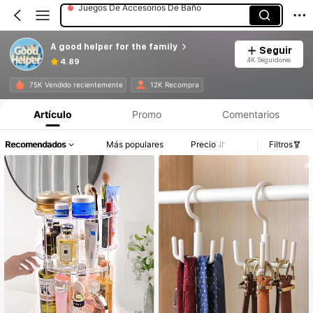
Organizadores De Maquillaje Y Vitrinas
Zapateros De Estante
A good helper for the family
Seguir
Estantes Y Soportes
4K Seguidores
4.89
75K Vendido recientemente
12K Recompra
Artículo
Promo
Comentarios
Recomendados
Más populares
Precio
Filtros