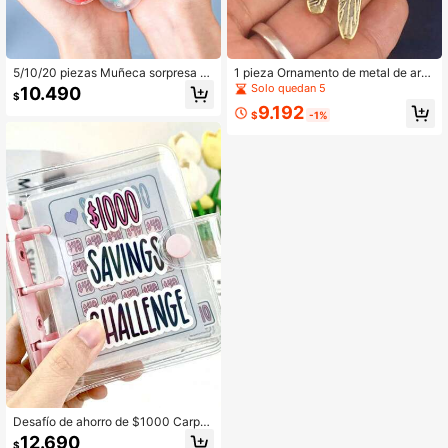
5/10/20 piezas Muñeca sorpresa e
1 pieza Ornamento de metal de arte
n cápsula con forma redonda, máqu
sanía de libélula/mariposa/abeja ins
Solo quedan 5
10.490
$
ina de caramelos, figura Gashapon,
ecto animal pequeño, ornamento de
9.192
regalo creativo y decoración, obseq
micropaísaje, regalo
$
-1%
uios, caja de regalo, regalo para nu
evos usuarios
Desafío de ahorro de $1000 Carpet
a reutilizable de presupuesto, tama
12.690
$