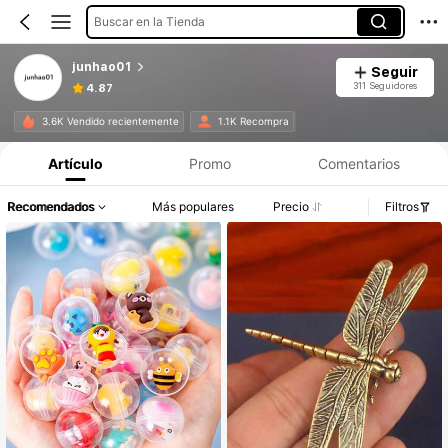
Buscar en la Tienda
junhao01
Seguir
311 Seguidores
4.87
3.6K Vendido recientemente
1.1K Recompra
Artículo
Promo
Comentarios
Recomendados
Más populares
Precio
Filtros