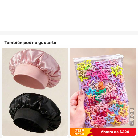
También podría gustarte
16
#1 Más vendidos
en Multicolor Gorros para el pelo para mujer
#1 Más vendidos
en Aleación De Hierro Accesorios para el cabello d
Ahorro de $229
Establecido hace 1 año
¡Casi agotado!