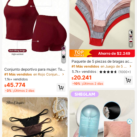
8
Ahorro de $2.249
Paquete de 5 piezas de bragas aca
12
naladas para mujer, de alta elasticid
#1 Más vendidos
en Juego de 5 piezas Calzoncillos de mujer
Conjunto deportivo para mujer: Top
ad, unicolor con diseño de letras, ci
5.7k+ vendidos
(1000+)
sin mangas + Shorts, versátil para u
ntura baja, para uso diario
#1 Más vendidos
en Rojo Conjuntos deportivos para mujer
20.241
so diario, ajuste ceñido, diseño leva
$
1.1k+ vendidos
ntador, ligero & transpirable, athleis
45.774
-10%
¡Últimos 2 días
$
ure, apto para yoga
-3%
¡Últimos 2 días