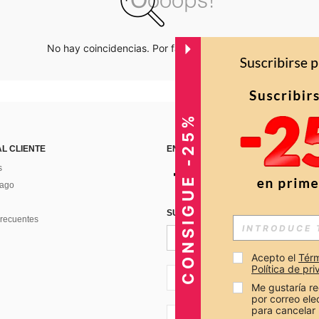
No hay coincidencias. Por favor inténtalo de nuevo.
CONSIGUE -25%
AL CLIENTE
ENCUÉNTRANOS EN
s
Pago
SUSCRÍBETE PARA RECIBIR OFERTA
recuentes
Acepto el 
Térm
Política de pr
CO + 57
Me gustaría re
por correo el
para cancelar 
CO + 57