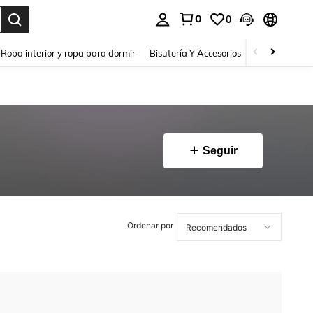
0
0
a. Press Enter to select.
Ropa interior y ropa para dormir
Bisutería Y Accesorios
Zapatos
H
Seguir
Ordenar por