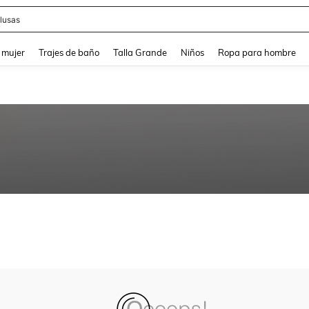
lusas
and down arrow keys to navigate search Búsqueda reciente and Busca y Encuentr
 mujer
Trajes de baño
Talla Grande
Niños
Ropa para hombre