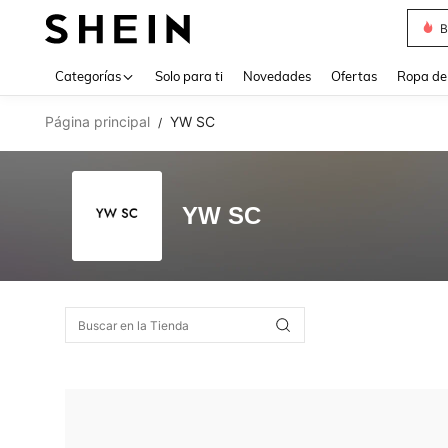
B
Use up 
Categorías
Solo para ti
Novedades
Ofertas
Ropa de
Página principal
YW SC
/
YW SC