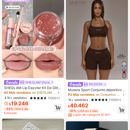
s para principiantes, aplicables a va
rias ocasiones, hermosas
12
SHEGLAM Store
MUSERA
SHEGLAM Lip Dazzler Kit De Glitte
Musera Sport Conjunto deportivo d
r Labial-Center Stage Lip Combo M
#2 Más vendidos
en SHEGLAM Maquillaje
e sujetador deportivo con espalda c
#3 Más vendidos
en Conjuntos deportivos para mujer
arca De Belleza CosméTica Maquill
4.1k+ vendidos
ruzada y mallas con efecto trasero
(1000+)
1k+ vendidos
(1000+)
aje Para Mujeres Y NiñAs
fruncido. Conjunto de activewear p
19.246
40.462
$
ara pádel, invierno, gimnasio, entre
$
-33%
Último día
namiento y actividades
-27%
¡Últimos 2 días
Estimado
cupón de categoría $7.901