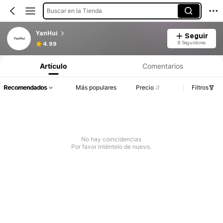
Buscar en la Tienda
YanHui
Seguir
8 Seguidores
4.99
Artículo
Comentarios
Recomendados
Más populares
Precio
Filtros
No hay coincidencias
Por favor inténtelo de nuevo.