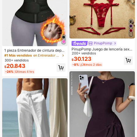
12
PinupPomp
PinupPomp Juego de lencería sexy
1 pieza Entrenador de cintura depor
de malla bordada para mujer, 5 piez
200+ vendidos
tivo para mujer, Cinturón de compre
#1 Más vendidos
en Entrenador de cintura deportivo
as/set, para salir, regalo para ella
30.123
sión, Cinturón de sudoración de sau
$
300+ vendidos
na, Recortador de cintura deportiv
20.843
-8%
¡Últimos 2 días
$
o, Moldeador de cintura, Cinturón r
eductor de cintura, Entrenador abd
-24%
Últimas 4 hrs
ominal