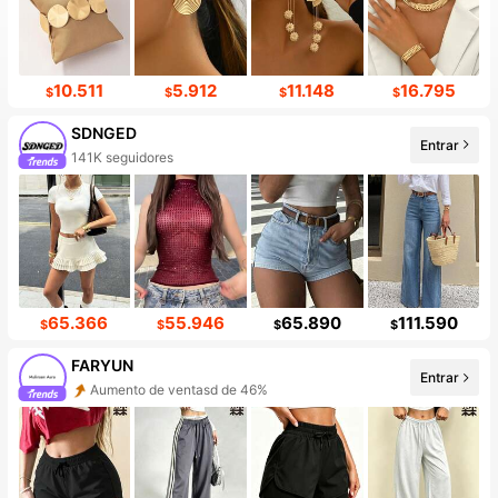
10.511
5.912
11.148
16.795
$
$
$
$
SDNGED
Entrar
141K seguidores
65.366
55.946
65.890
111.590
$
$
$
$
FARYUN
Entrar
Aumento de ventasd de 46%