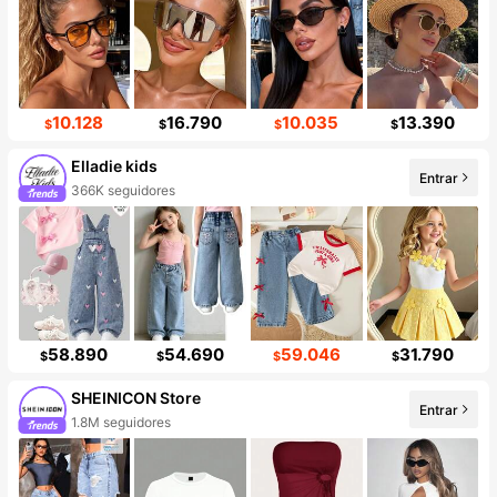
10.128
16.790
10.035
13.390
$
$
$
$
Elladie kids
Entrar
366K seguidores
58.890
54.690
59.046
31.790
$
$
$
$
SHEINICON Store
Entrar
1.8M seguidores