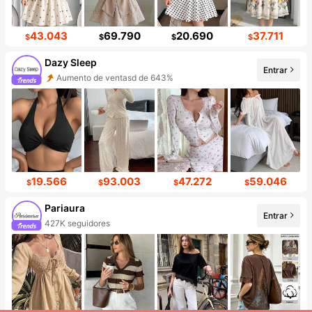
43.043
69.790
20.690
37.711
$
$
$
$
Dazy Sleep
Entrar
Aumento de ventasd de 643%
19.566
93.003
47.272
59.046
$
$
$
$
Pariaura
Entrar
427K seguidores