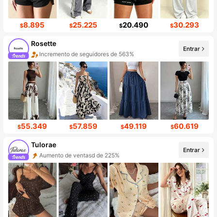
8.895
25.225
20.490
30.293
$
$
$
$
Rosette
Entrar
Incremento de seguidores de 563%
55.349
57.859
49.119
60.619
$
$
$
$
Tulorae
Entrar
Aumento de ventasd de 225%