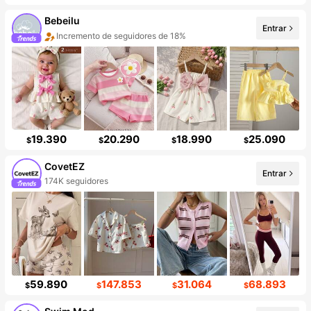
Bebeilu
Entrar
Incremento de seguidores de 18%
19.390
20.290
18.990
25.090
$
$
$
$
CovetEZ
Entrar
174K seguidores
59.890
147.853
31.064
68.893
$
$
$
$