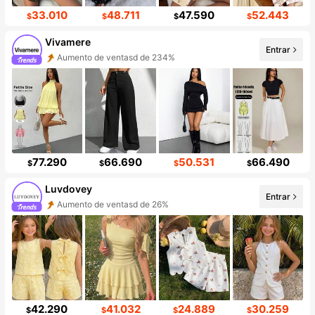
33.010
48.711
47.590
52.443
$
$
$
$
Vivamere
Entrar
Aumento de ventasd de 234%
77.290
66.690
50.531
66.490
$
$
$
$
Luvdovey
Entrar
Aumento de ventasd de 26%
42.290
41.032
24.889
30.259
$
$
$
$