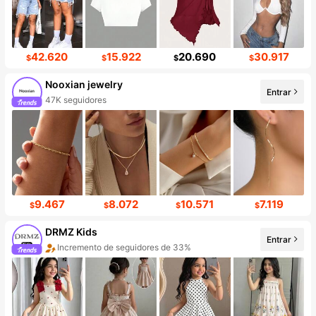
42.620
15.922
20.690
30.917
$
$
$
$
Nooxian jewelry
Entrar
47K seguidores
9.467
8.072
10.571
7.119
$
$
$
$
DRMZ Kids
Entrar
Incremento de seguidores de 33%