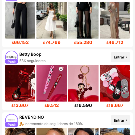
66.152
74.769
55.280
46.712
$
$
$
$
Betty Boop
Entrar
53K seguidores
13.607
9.512
16.590
18.667
$
$
$
$
REVENDINO
Entrar
Incremento de seguidores de 189%