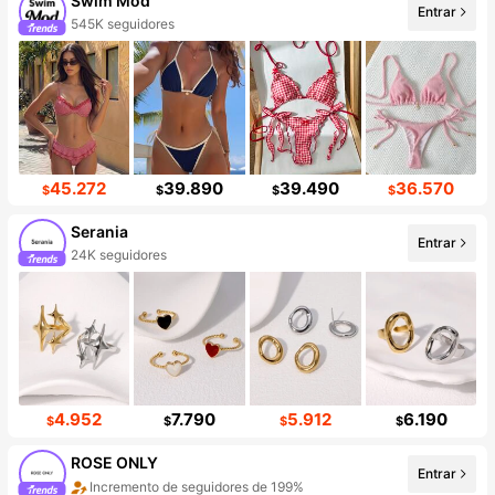
Swim Mod
Entrar
545K seguidores
45.272
39.890
39.490
36.570
$
$
$
$
Serania
Entrar
24K seguidores
4.952
7.790
5.912
6.190
$
$
$
$
ROSE ONLY
Entrar
Incremento de seguidores de 199%