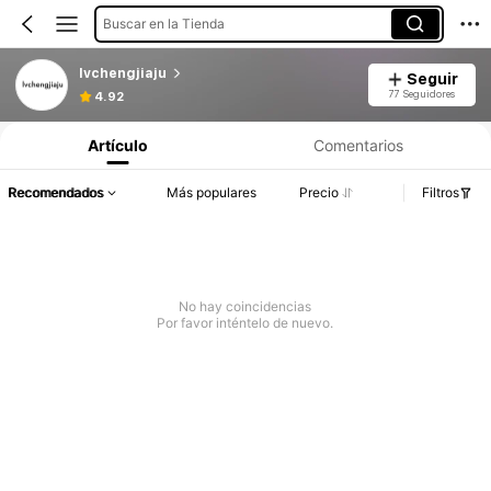
Buscar en la Tienda
lvchengjiaju
Seguir
77 Seguidores
4.92
Artículo
Comentarios
Recomendados
Más populares
Precio
Filtros
No hay coincidencias
Por favor inténtelo de nuevo.