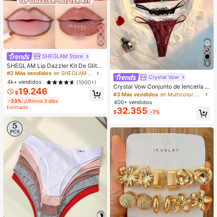
SHEGLAM Store
9
SHEGLAM Lip Dazzler Kit De Glitte
r Labial-Center Stage Lip Combo M
#2 Más vendidos
en SHEGLAM Maquillaje
Crystal Vow
arca De Belleza CosméTica Maquill
4k+ vendidos
(1000+)
aje Para Mujeres Y NiñAs
Crystal Vow Conjunto de lencería s
19.246
exy de 6 piezas con encaje y patch
$
#3 Más vendidos
en Multicolor Conjuntos de sujetador y braguita pa
work con cierre delantero para muj
-33%
¡Últimos 3 días
400+ vendidos
eres
Estimado
32.355
$
-7%