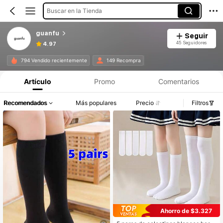
Buscar en la Tienda
guanfu
Seguir
45 Seguidores
4.97
794 Vendido recientemente
149 Recompra
Artículo
Promo
Comentarios
Recomendados
Más populares
Precio
Filtros
Ahorro de $3.327