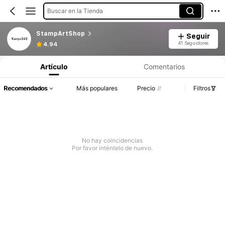
Buscar en la Tienda
StampArtShop
Seguir
41 Seguidores
4.94
Artículo
Comentarios
Recomendados
Más populares
Precio
Filtros
No hay coincidencias
Por favor inténtelo de nuevo.