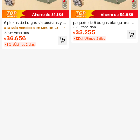
Ahorro de $1.134
Ahorro de $4.535
6 piezas de bragas sin costuras y si
paquete de 6 bragas triangulares si
n marcas para levantar el busto par
n costuras para mujer, invisibles y c
80+ vendidos
#10 Más vendidos
en Mes del Orgullo Calzoncillos de mujer
a mujeres
ómodas, adecuadas para Navidad
33.255
300+ vendidos
$
36.656
-12%
¡Últimos 2 días
$
-3%
¡Últimos 2 días