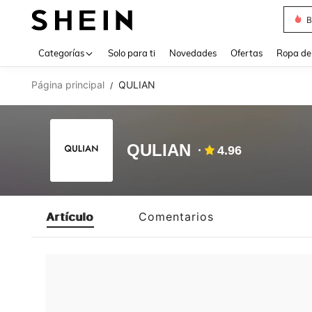
B
Use up 
Categorías
Solo para ti
Novedades
Ofertas
Ropa de
Página principal
QULIAN
/
QULIAN
4.96
Artículo
Comentarios