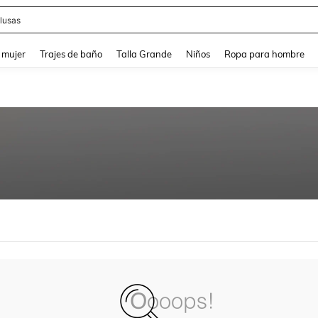
lusas
and down arrow keys to navigate search Búsqueda reciente and Busca y Encuentr
 mujer
Trajes de baño
Talla Grande
Niños
Ropa para hombre