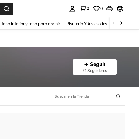
0
0
a. Press Enter to select.
Ropa interior y ropa para dormir
Bisutería Y Accesorios
Zapatos
H
Seguir
71 Seguidores