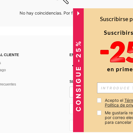
No hay coincidencias. Por favor inténtalo de nuevo.
CONSIGUE -25%
AL CLIENTE
ENCUÉNTRANOS EN
s
Pago
SUSCRÍBETE PARA RECIBIR OFERTA
recuentes
Acepto el 
Térm
Política de pr
CO + 57
Me gustaría re
por correo el
para cancelar 
CO + 57