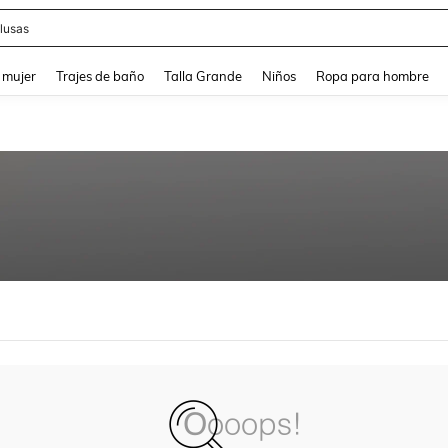
lusas
and down arrow keys to navigate search Búsqueda reciente and Busca y Encuentr
 mujer
Trajes de baño
Talla Grande
Niños
Ropa para hombre