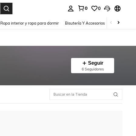
0
0
a. Press Enter to select.
Ropa interior y ropa para dormir
Bisutería Y Accesorios
Zapatos
H
Seguir
6 Seguidores