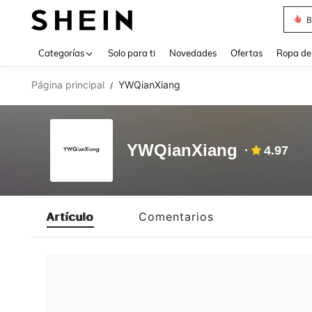
B
Use up 
Categorías
Solo para ti
Novedades
Ofertas
Ropa de
Página principal
YWQianXiang
/
YWQianXiang
4.97
Artículo
Comentarios