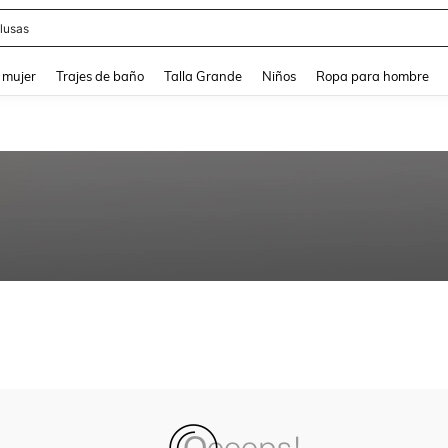
lusas
and down arrow keys to navigate search Búsqueda reciente and Busca y Encuentr
 mujer
Trajes de baño
Talla Grande
Niños
Ropa para hombre