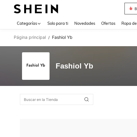
B
Use up 
Categorías
Solo para ti
Novedades
Ofertas
Ropa de
Página principal
Fashiol Yb
/
Fashiol Yb