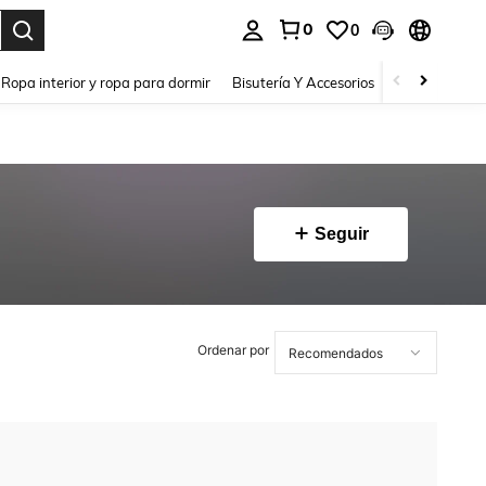
0
0
a. Press Enter to select.
Ropa interior y ropa para dormir
Bisutería Y Accesorios
Zapatos
H
Seguir
Ordenar por