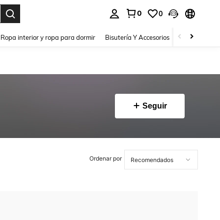
0
0
a. Press Enter to select.
Ropa interior y ropa para dormir
Bisutería Y Accesorios
Zapatos
H
Seguir
Ordenar por