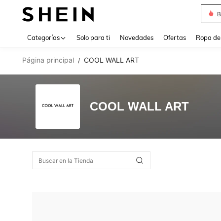
B
Use up 
Categorías
Solo para ti
Novedades
Ofertas
Ropa de
Página principal
COOL WALL ART
/
COOL WALL ART