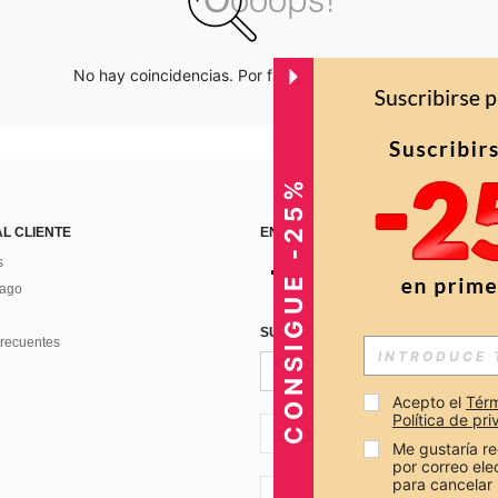
No hay coincidencias. Por favor inténtalo de nuevo.
CONSIGUE -25%
AL CLIENTE
ENCUÉNTRANOS EN
s
Pago
SUSCRÍBETE PARA RECIBIR OFERTA
recuentes
Acepto el 
Térm
Política de pr
CO + 57
Me gustaría re
por correo el
para cancelar 
CO + 57