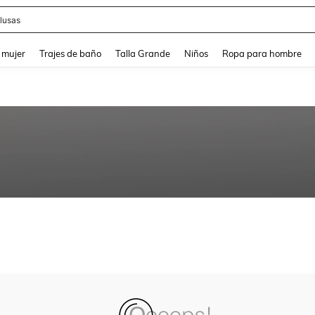
lusas
and down arrow keys to navigate search Búsqueda reciente and Busca y Encuentr
 mujer
Trajes de baño
Talla Grande
Niños
Ropa para hombre