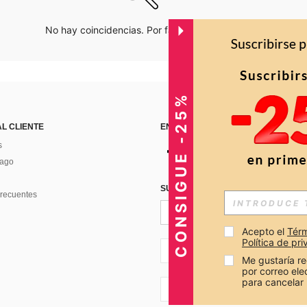
No hay coincidencias. Por favor inténtalo de nuevo.
CONSIGUE -25%
AL CLIENTE
ENCUÉNTRANOS EN
s
Pago
SUSCRÍBETE PARA RECIBIR OFERTA
recuentes
Acepto el 
Térm
Política de pr
CO + 57
Me gustaría re
por correo el
para cancelar 
CO + 57