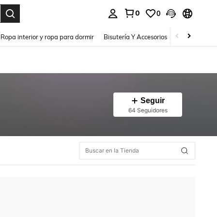
0
0
a. Press Enter to select.
Ropa interior y ropa para dormir
Bisutería Y Accesorios
Zapatos
H
Seguir
64 Seguidores