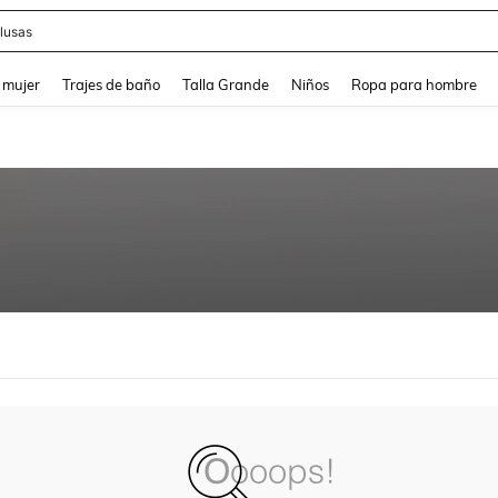
lusas
and down arrow keys to navigate search Búsqueda reciente and Busca y Encuentr
 mujer
Trajes de baño
Talla Grande
Niños
Ropa para hombre