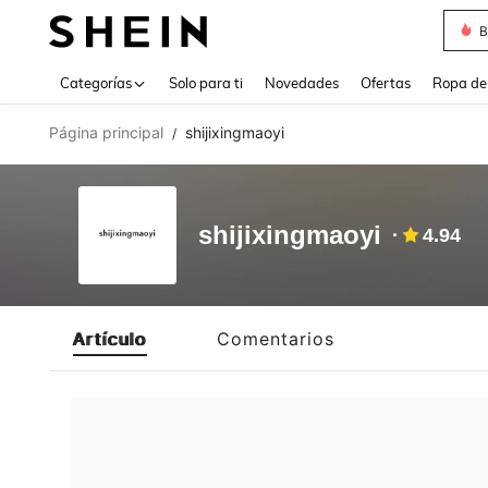
B
Use up 
Categorías
Solo para ti
Novedades
Ofertas
Ropa de
Página principal
shijixingmaoyi
/
shijixingmaoyi
4.94
Artículo
Comentarios