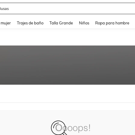
lusas
and down arrow keys to navigate search Búsqueda reciente and Busca y Encuentr
 mujer
Trajes de baño
Talla Grande
Niños
Ropa para hombre