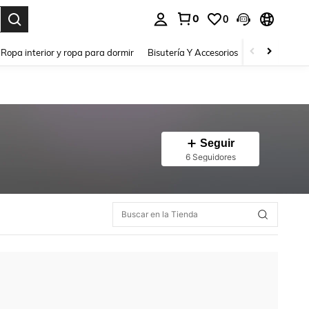
0
0
a. Press Enter to select.
Ropa interior y ropa para dormir
Bisutería Y Accesorios
Zapatos
H
Seguir
6 Seguidores