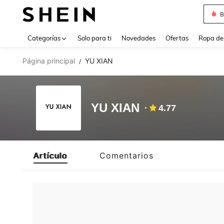
B
Use up 
Categorías
Solo para ti
Novedades
Ofertas
Ropa de
Página principal
YU XIAN
/
YU XIAN
4.77
Artículo
Comentarios