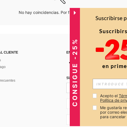
No hay coincidencias. Por favor inténtalo de nuevo.
CONSIGUE -25%
AL CLIENTE
ENCUÉNTRANOS EN
s
Pago
SUSCRÍBETE PARA RECIBIR OFERTA
recuentes
Acepto el 
Térm
Política de pr
CO + 57
Me gustaría re
por correo el
para cancelar 
CO + 57