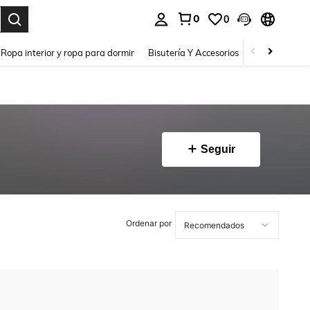
0
0
a. Press Enter to select.
Ropa interior y ropa para dormir
Bisutería Y Accesorios
Zapatos
H
Seguir
Ordenar por