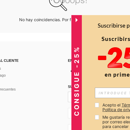
No hay coincidencias. Por favor inténtalo de nuevo.
CONSIGUE -25%
AL CLIENTE
ENCUÉNTRANOS EN
s
Pago
SUSCRÍBETE PARA RECIBIR OFERTA
recuentes
Acepto el 
Térm
Política de pr
CO + 57
Me gustaría re
por correo el
para cancelar 
CO + 57