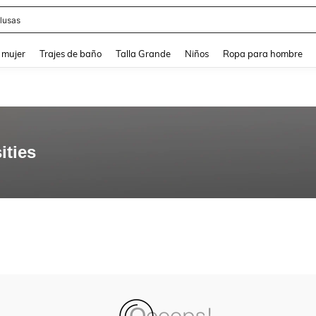
lusas
and down arrow keys to navigate search Búsqueda reciente and Busca y Encuentr
 mujer
Trajes de baño
Talla Grande
Niños
Ropa para hombre
ities