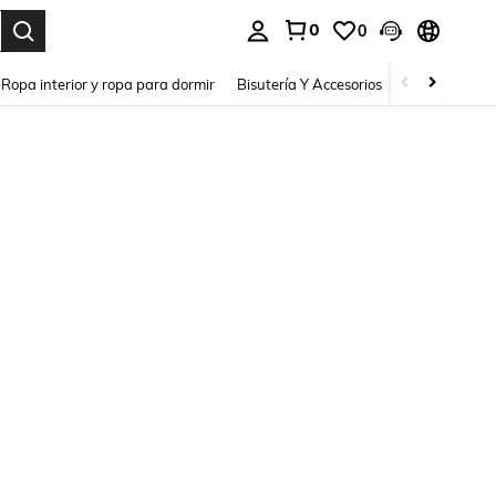
0
0
a. Press Enter to select.
Ropa interior y ropa para dormir
Bisutería Y Accesorios
Zapatos
H