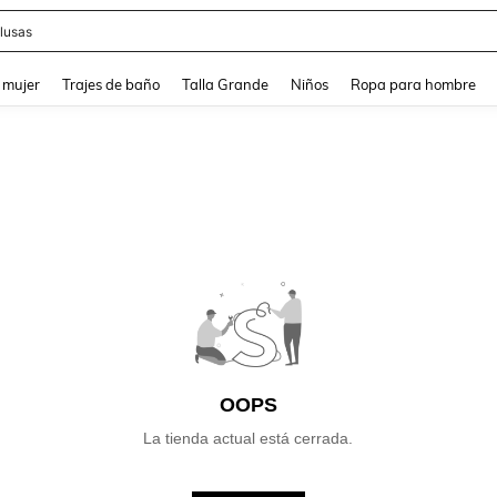
lusas
and down arrow keys to navigate search Búsqueda reciente and Busca y Encuentr
 mujer
Trajes de baño
Talla Grande
Niños
Ropa para hombre
OOPS
La tienda actual está cerrada.