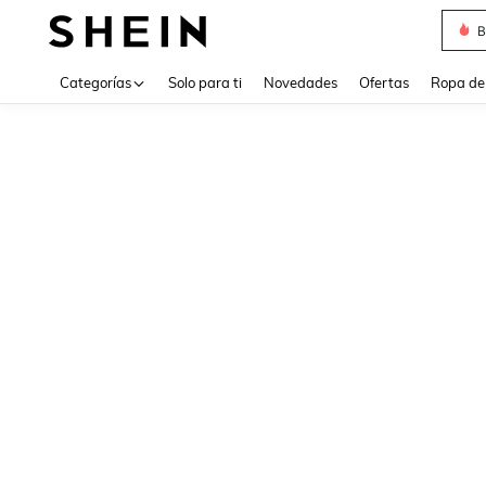
B
Use up 
Categorías
Solo para ti
Novedades
Ofertas
Ropa de