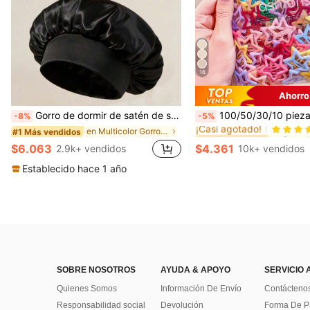
16
Ahorro
#1 Más vendidos
Gorro de dormir de satén de seda, adecuado para cabello largo, trenzas, rastas y cabello rizado. Suave, unisex y disponible en múltiples colores. Perfecto para el cuidado del cabello durante la noche, uso en el baño y viajes.
100/50/30/10 piezas Lindos clips de estrella de cinco puntas estilo Y2K, clips de cabello coloridos, accesorios básicos para el cabello - Ad
-8%
-5%
¡Casi agotado!
en Multicolor Gorros para el pelo para mujer
#1 Más vendidos
#1 Más vendidos
#1 Más vendidos
¡Casi agotado!
¡Casi agotado!
$6.063
$4.361
2.9k+ vendidos
10k+ vendidos
#1 Más vendidos
¡Casi agotado!
Establecido hace 1 año
SOBRE NOSOTROS
AYUDA & APOYO
SERVICIO 
Quienes Somos
Información De Envío
Contácteno
Responsabilidad social
Devolución
Forma De 