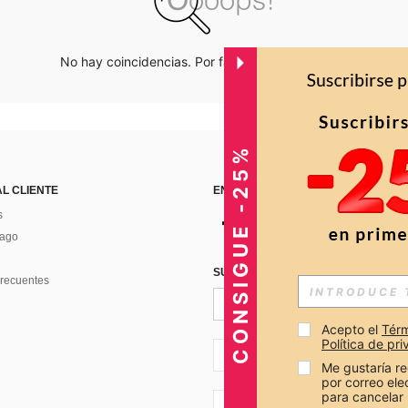
No hay coincidencias. Por favor inténtalo de nuevo.
CONSIGUE -25%
AL CLIENTE
ENCUÉNTRANOS EN
s
Pago
SUSCRÍBETE PARA RECIBIR OFERTA
recuentes
Acepto el 
Térm
Política de pr
CO + 57
Me gustaría re
por correo el
para cancelar 
CO + 57