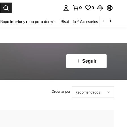
0
0
a. Press Enter to select.
Ropa interior y ropa para dormir
Bisutería Y Accesorios
Zapatos
H
Seguir
Ordenar por