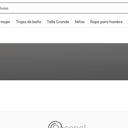
lusas
and down arrow keys to navigate search Búsqueda reciente and Busca y Encuentr
 mujer
Trajes de baño
Talla Grande
Niños
Ropa para hombre