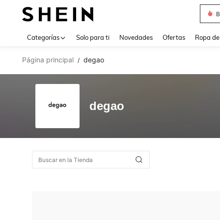
B
Use up 
Categorías
Solo para ti
Novedades
Ofertas
Ropa de
Página principal
degao
/
degao