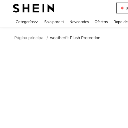
B
Use up 
Categorías
Solo para ti
Novedades
Ofertas
Ropa de
Página principal
weatherfit Plush Protection
/