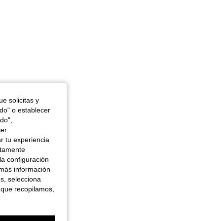
e solicitas y
odo" o establecer
do",
cer
r tu experiencia
ctamente
la configuración
 más información
es, selecciona
 que recopilamos,