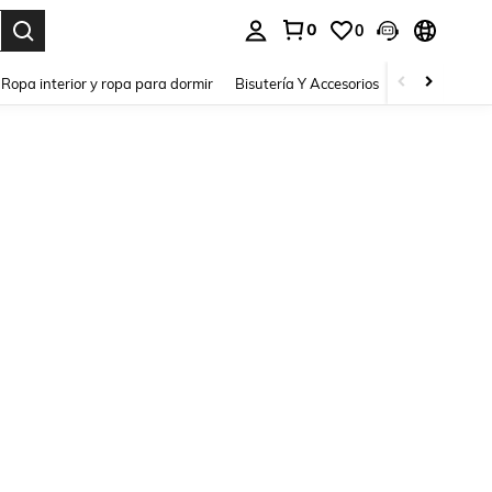
0
0
a. Press Enter to select.
Ropa interior y ropa para dormir
Bisutería Y Accesorios
Zapatos
H