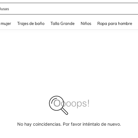
lusas
and down arrow keys to navigate search Búsqueda reciente and Busca y Encuentr
 mujer
Trajes de baño
Talla Grande
Niños
Ropa para hombre
No hay coincidencias. Por favor inténtalo de nuevo.