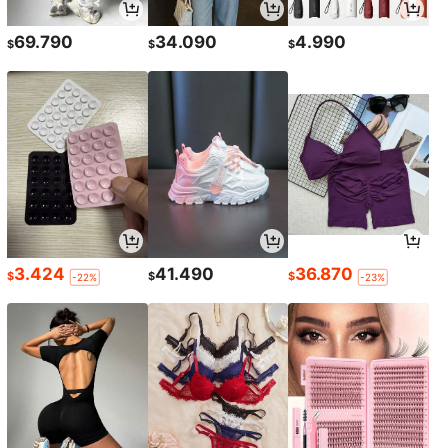
69.790
34.090
4.990
$
$
$
3.424
41.490
36.870
$
$
$
-22%
-23%