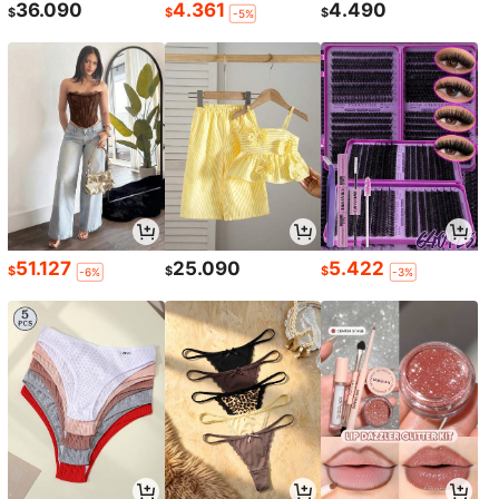
36.090
4.361
4.490
$
$
$
-5%
51.127
25.090
5.422
$
$
$
-6%
-3%