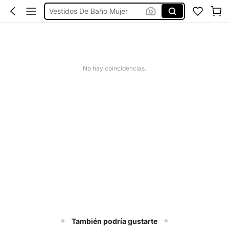
Vestidos De Baño Mujer
Blusas Para Mujer
Ropa Deportiva De Mujer
Vestidos
No hay coincidencias.
También podría gustarte