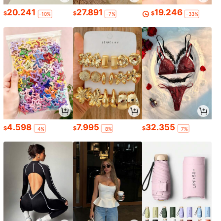
20.241
27.891
19.246
$
$
$
-10%
-7%
-33%
4.598
7.995
32.355
$
$
$
-4%
-8%
-7%