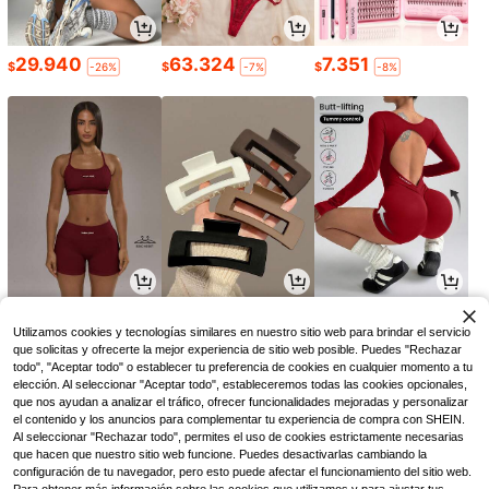
29.940
63.324
7.351
$
$
$
-26%
-7%
-8%
45.445
6.990
37.518
$
$
$
-17%
-26%
Utilizamos cookies y tecnologías similares en nuestro sitio web para brindar el servicio
que solicitas y ofrecerte la mejor experiencia de sitio web posible. Puedes "Rechazar
todo", "Aceptar todo" o establecer tu preferencia de cookies en cualquier momento a tu
elección. Al seleccionar "Aceptar todo", estableceremos todas las cookies opcionales,
que nos ayudan a analizar el tráfico, ofrecer funcionalidades mejoradas y personalizar
el contenido y los anuncios para complementar tu experiencia de compra con SHEIN.
Al seleccionar "Rechazar todo", permites el uso de cookies estrictamente necesarias
que hacen que nuestro sitio web funcione. Puedes desactivarlas cambiando la
configuración de tu navegador, pero esto puede afectar el funcionamiento del sitio web.