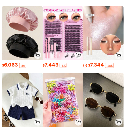
6.063
7.443
7.344
$
$
$
-8%
-8%
-40%