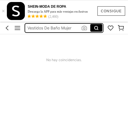
Ropa Deportiva De Mujer
SHEIN-MODA DE ROPA
×
Vestidos
CONSIGUE
Descarga la APP para más ventajas exclusivas
(2,460)
Vestidos Elegantes Para Fiesta
Vestidos De Baño Mujer
Blusas Para Mujer
Ropa Deportiva De Mujer
Vestidos
No hay coincidencias.