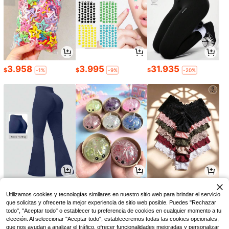
3.958
3.995
31.935
$
$
$
-1%
-9%
-20%
53.939
32.347
30.903
$
$
$
-22%
-3%
-8%
Utilizamos cookies y tecnologías similares en nuestro sitio web para brindar el servicio
que solicitas y ofrecerte la mejor experiencia de sitio web posible. Puedes "Rechazar
todo", "Aceptar todo" o establecer tu preferencia de cookies en cualquier momento a tu
elección. Al seleccionar "Aceptar todo", estableceremos todas las cookies opcionales,
que nos ayudan a analizar el tráfico, ofrecer funcionalidades mejoradas y personalizar