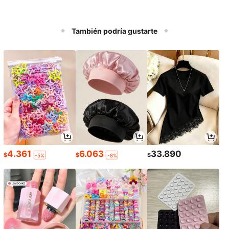
También podría gustarte
4.361
6.063
33.890
$
$
$
-5%
-8%