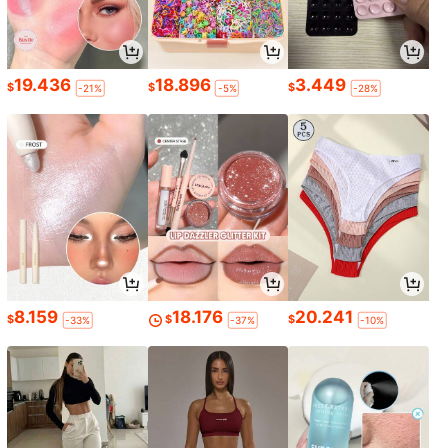
19.436
18.896
3.449
$
$
$
-21%
-5%
-28%
8.159
18.176
20.241
$
$
$
-33%
-37%
-10%