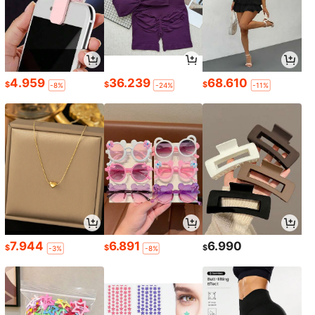
4.959
36.239
68.610
$
$
$
-8%
-24%
-11%
7.944
6.891
6.990
$
$
$
-3%
-8%