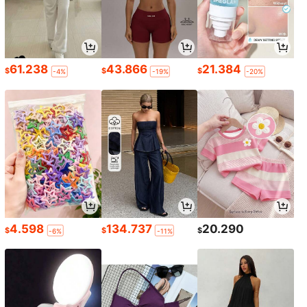
61.238
43.866
21.384
$
$
$
-4%
-19%
-20%
4.598
134.737
20.290
$
$
$
-6%
-11%