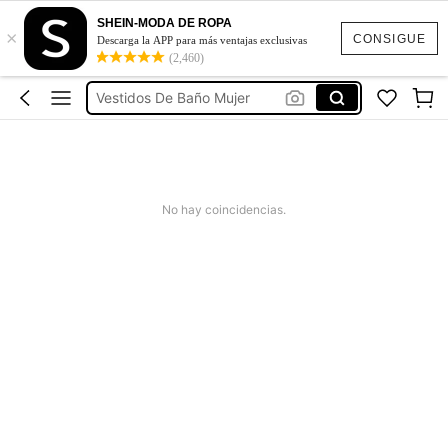
Ropa Deportiva De Mujer
SHEIN-MODA DE ROPA
×
Vestidos
CONSIGUE
Descarga la APP para más ventajas exclusivas
(2,460)
Vestidos Elegantes Para Fiesta
Vestidos De Baño Mujer
Blusas Para Mujer
Ropa Deportiva De Mujer
Vestidos
No hay coincidencias.