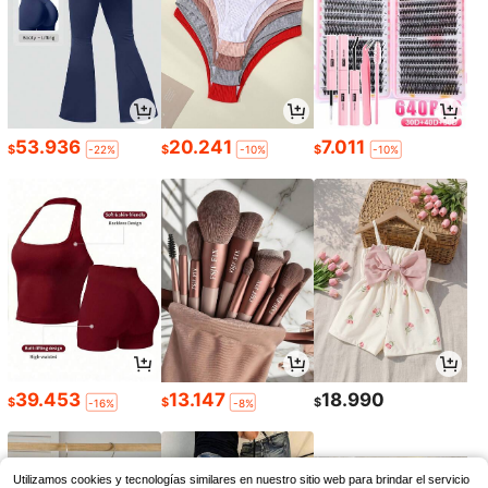
53.936
20.241
7.011
$
$
$
-22%
-10%
-10%
39.453
13.147
18.990
$
$
$
-16%
-8%
Utilizamos cookies y tecnologías similares en nuestro sitio web para brindar el servicio