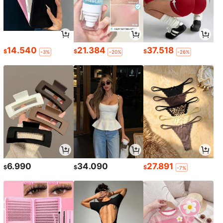
14.540
21.384
37.518
$
$
$
-3%
-20%
-26%
6.990
34.090
27.891
$
$
$
-7%