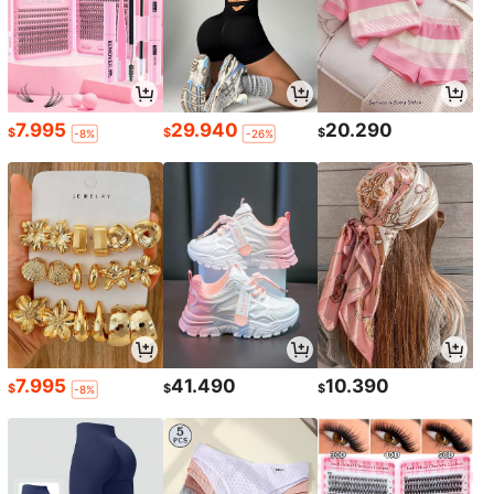
7.995
29.940
20.290
$
$
$
-8%
-26%
7.995
41.490
10.390
$
$
$
-8%