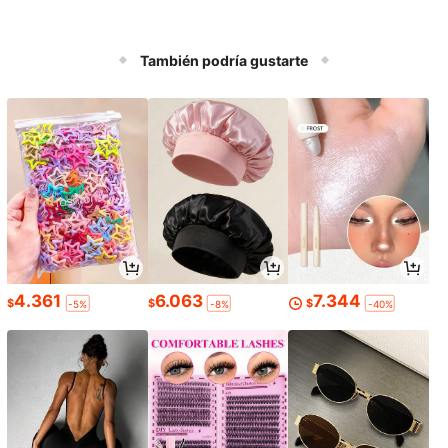
También podría gustarte
4.361
6.063
7.344
$
$
$
-5%
-8%
-40%