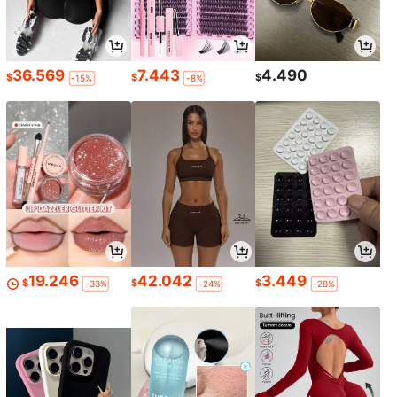
36.569
7.443
4.490
$
$
$
-15%
-8%
19.246
42.042
3.449
$
$
$
-33%
-24%
-28%